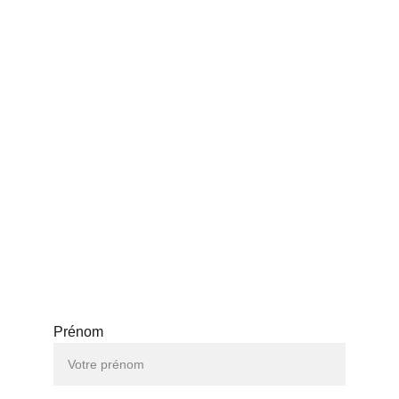
Politique de confidentialité
Politique de remboursement
Conditions générales
FAQ
CONTACT
WhatApp (+33 780715477)
queensistersbeauty@gmail.com
ICI POUR VOUS AIDER
Prénom