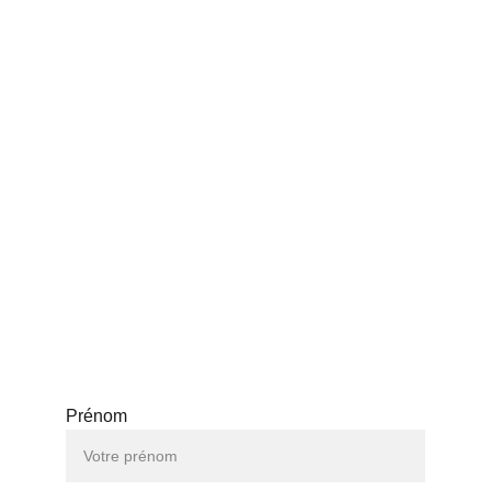
Politique de confidentialité
Politique de remboursement
Conditions générales
FAQ
CONTACT
WhatApp (+33 780715477)
queensistersbeauty@gmail.com
ICI POUR VOUS AIDER
Prénom