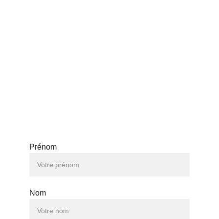
FAQ
CONTACT
WhatApp (+33 780715477)
queensistersbeauty@gmail.com
ICI POUR VOUS AIDER
Prénom
Nom