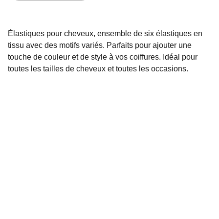
Élastiques pour cheveux, ensemble de six élastiques en
tissu avec des motifs variés. Parfaits pour ajouter une
touche de couleur et de style à vos coiffures. Idéal pour
toutes les tailles de cheveux et toutes les occasions.
Oasis de beauté
Découvrez notre collection unique de bijoux faits 
main et accessoires pour cheveux.
Politique de confidentialité
Politique de remboursement
Conditions générales