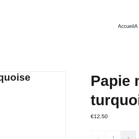
LIVRAISON GRATUITE À PARTIR  DE 70€.
Accueil
A
Papie 
turquo
€12.50
-
+