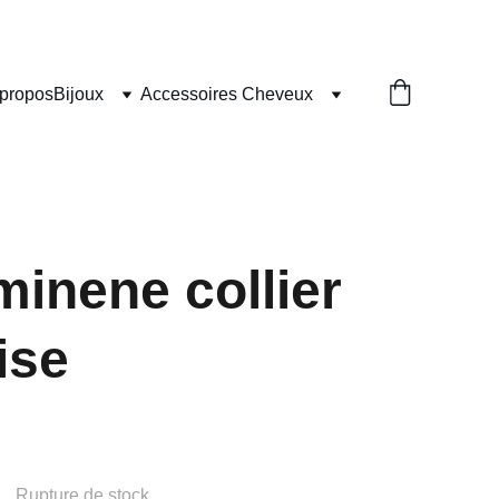
 propos
Bijoux
Accessoires Cheveux
minene collier
ise
Rupture de stock