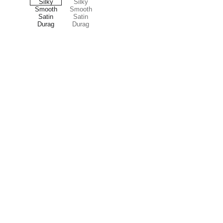
Oasis de beauté
Découvrez notre collection unique de bijoux 
faits main et accessoires pour cheveux.
Politique de confidentialité
Politique de remboursement