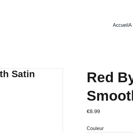
LIVRAISON GRATUITE À PARTIR  DE 70€.
Accueil
A
Red By
Smooth
€8.99
Couleur