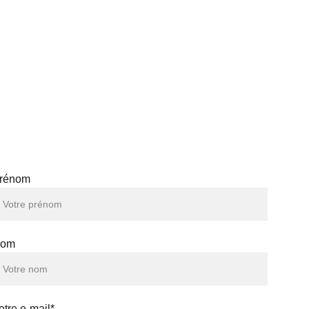
ICI POUR VOUS AIDER
rénom
om
otre e-mail*